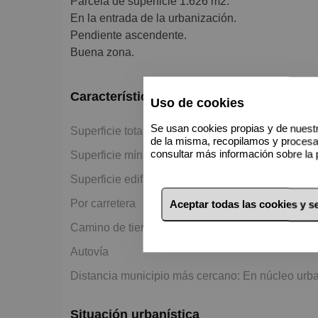
Parcela de superficie 1.626 m2.
En la entrada de la urbanización.
Pendiente ascendente.
Buena zona.
Características básicas
Uso de cookies
Se usan cookies propias y de nuestr
2
Superficie total del terreno 1.626 m
de la misma, recopilamos y proces
2
consultar más información sobre la 
Superficie mínima en venta 1.626 m
2
Superficie edificable 300 m
Por carretera
Aceptar todas las cookies y 
Camino de tierra
Autovía
Distancia municipio más cercano: En núcleo urb
Situación urbanística