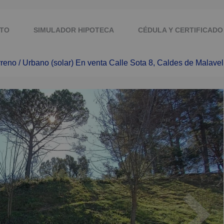
TO
SIMULADOR HIPOTECA
CÉDULA Y CERTIFICADO
rreno / Urbano (solar) En venta Calle Sota 8, Caldes de Malavel