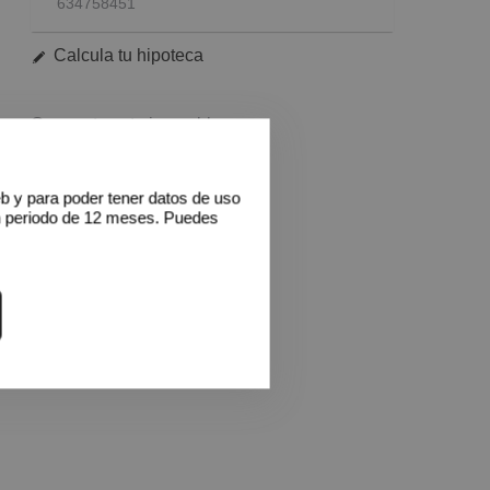
634758451
Calcula tu hipoteca
Comparte este inmueble
WhatsApp
Facebook
Twitter
Print
eb y para poder tener datos de uso
n periodo de 12 meses. Puedes