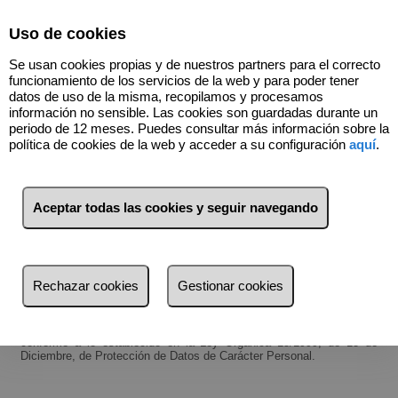
Select Language
▼
Uso de cookies
634758451
Se usan cookies propias y de nuestros partners para el correcto
funcionamiento de los servicios de la web y para poder tener
datos de uso de la misma, recopilamos y procesamos
información no sensible. Las cookies son guardadas durante un
Términos y condiciones de protección de datos
periodo de 12 meses. Puedes consultar más información sobre la
política de cookies de la web y acceder a su configuración
aquí
.
Gestión Inmobiliaria Dominic Almaraz SL
Dirección: Avenida Sant Jordi, 8 17412 Maçanet de la Selva Girona
CIF: B-17593583
Aceptar todas las cookies y seguir navegando
Teléfonos:
972 165 699
y
634 758 451
Mail:
dominic@g-inmobiliaria.com
API: A12125
Rechazar cookies
Gestionar cookies
AICAT: 8594
Esta empresa lleva a cabo una política de protección de datos,
conforme a lo establecido en la Ley Orgánica 15/1999, de 13 de
Diciembre, de Protección de Datos de Carácter Personal.