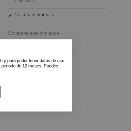
634758451
Calcula tu hipoteca
Comparte este inmueble
WhatsApp
Facebook
Twitter
Print
eb y para poder tener datos de uso
n periodo de 12 meses. Puedes