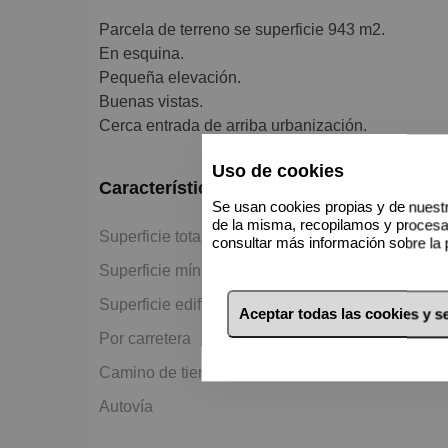
Parcela de terreno se superficie 943 m2.
En esquina.
Pequeña elevación.
Buenas vistas.
Cerca entrada de arriba urbanización.
Uso de cookies
Características básicas
Se usan cookies propias y de nuestr
de la misma, recopilamos y proces
2
Superficie total del terreno 943 m
consultar más información sobre la 
2
Superficie mínima en venta 943 m
2
Superficie edificable 188 m
Aceptar todas las cookies y 
Por carretera
Camino de tierra
Autovía