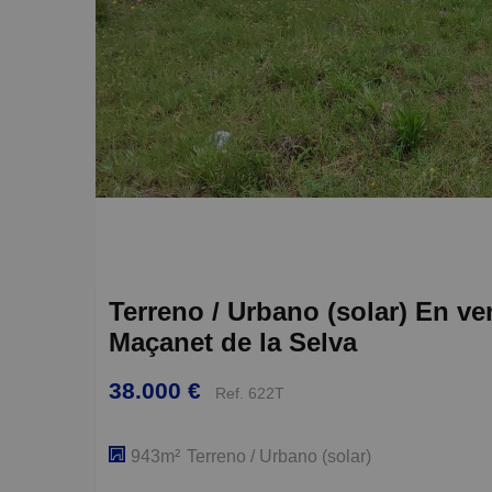
Terreno / Urbano (solar) En ven
Maçanet de la Selva
38.000 €
Ref. 622T
943m²
Terreno / Urbano (solar)