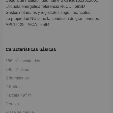
Cedula de habitabilidad numero CHG01022522001
Etiqueta energética referencia R6CDH68SD
Gastos notariales y registrales según aranceles.
La propiedad NO tiene la condición de gran tenedor.
API 12125 - AICAT 8594.
Características básicas
2
156 m
construidos
2
140 m
útiles
3 dormitorios
2 Baños
2
Parcela 497 m
Terraza
Plaza de garaje